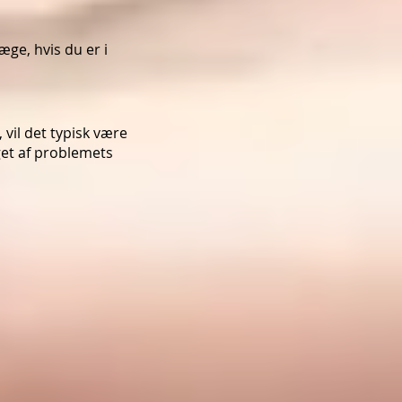
e, hvis du er i
 vil det typisk være
get af problemets