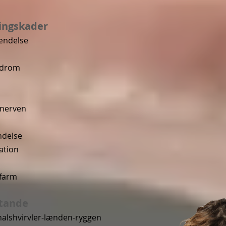
ingskader
ændelse
ndrom
asnerven
delse
ation
lfarm
stande
halshvirvler-lænden-ryggen