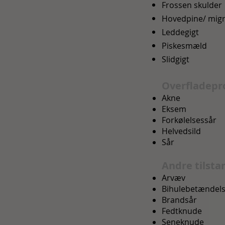
Frossen skulder
Hovedpine/ mig
Leddegigt
Piskesmæld
Slidgigt
Overfladepr
Akne
Eksem
Forkølelsessår
Helvedsild
Sår
Andre tilsta
Arvæv
Bihulebetændel
Brandsår
Fedtknude
Seneknude