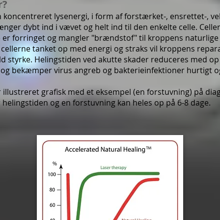
r?
 koncentreret lysenergi, i form af forstærket-, ensrettet-, 
rænger dybt ind i vævet og helt ind til den enkelte celle. Celle
er forringet og mangler "brændstof" til kroppens naturlige
r cellerne tanket op med energi og straks vil kroppens rep
ld styrke. Helingstiden ved akutte skader reduceres med op t
g bekæmper virus angreb og bakterieinfektioner hurtigt og 
r illustreret grafisk med et eksempel (en forstuvning) på di
 helingstiden og en forstuvning kan heles op på 6-8 dage.