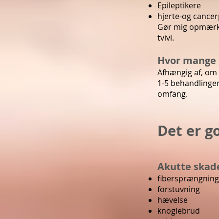
Epileptikere
hjerte-og cancer
Gør mig opmærks
tvivl. ​
Hvor mange 
Afhængig af, om 
1-5 behandlinger
omfang.
Det er g
Akutte skad
fibersprængning
forstuvning
hævelse
knoglebrud