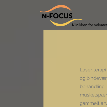
Laser terap
og bindevæve
behandling. 
muskelspænd
gammelt arv