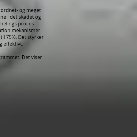
velordnet- og meget
rne i det skadet og
 helings proces.
aration mekanismer
il 75%. Det styrker
effektivt.
agrammet. Det viser