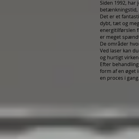
Siden 1992, har 
betænkningstid, 
Det er et fantas
dybt, tæt og mege
energitilførslen
er meget spændt
De områder hvor 
Ved laser kan d
og hurtigt virke
Efter behandling
form af en øget 
en proces i gang