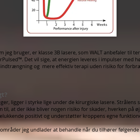
 jeg bruger, er klasse 3B lasere, som WALT anbefaler til te
Pulsed™. Det vil sige, at energien leveres i impulser med hø
 indtrængning og mere effektiv terapi uden risiko for forbr
gt?
ger, ligger i styrke lige under de kirurgiske lasere. Strålen
 til, at der ikke bliver nogen risiko for skader, hverken på ø
elukkende positivt og understøtter kroppens egne funktione
 områder jeg undlader at behandle når du tilhører følgend