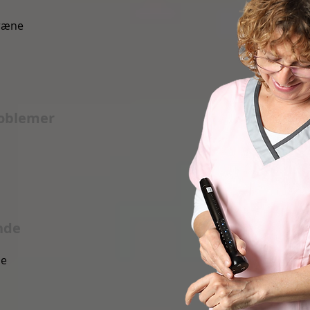
ræne
oblemer
nde
se