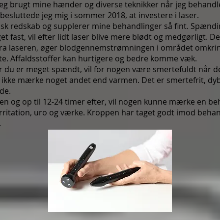
jeg brugt mine hænder og diverse teknikker når jeg behandler
besluttede jeg mig i sommer 2018, at investere i laser.
tisk redskab og supplerer mine behandlinger så fint. Spændi
t fast, vil efter lidt laser blive mere blødt og medgørligt. De
 fra laseren, øger blodgennemstrømningen i området omkri
e. Affaldsstoffer kan hurtigere og bedre komme væk.
du er meget spændt, vil for nogen være smertefuldt når de
u ikke mærke noget andet end varmen. Det er smertefrit, d
nde.
en og op til 12-24 timer efter, vil nogen kunne mærke en be
irritation, uro og værke. Kroppen har taget godt imod beha
.