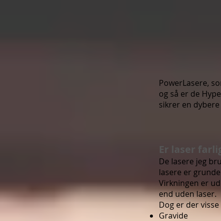
PowerLasere, som
og så er de Hyper
sikrer en dybere
Er laser farli
De lasere jeg bru
lasere er grunden
Virkningen er ud
end uden laser.
Dog er der visse
Gravide