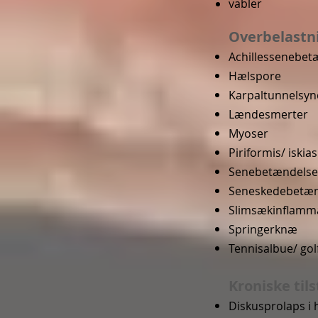
vabler
Overbelastn
Achillessenebet
Hælspore
Karpaltunnelsy
Lændesmerter
Myoser
Piriformis/ iski
Senebetændelse
Seneskedebetæn
Slimsækinflamm
Springerknæ
Tennisalbue/ go
Kroniske til
Diskusprolaps i 