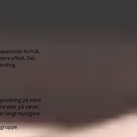
rapeutiske formål,
jere effekt. Det
ænding.
s spredning på mine
jne eller på vævet.
r langt hurtigere
e gruppe