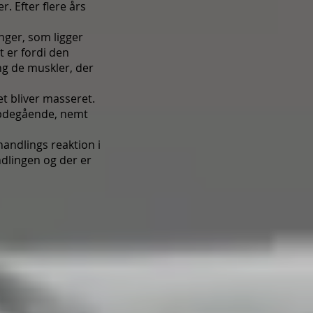
. Efter flere års
nger, som ligger
t er fordi den
ng de muskler, der
t bliver masseret.
ybdegående, nemt
handlings reaktion i
ndlingen og der er