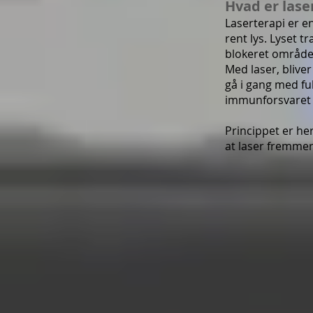
Hvad er lase
Laserterapi er en
rent lys. Lyset t
blokeret område 
Med laser, blive
gå i gang med fu
immunforsvaret o
Princippet er he
at laser fremmer