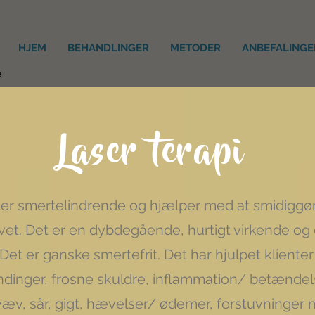
HJEM
BEHANDLINGER
METODER
ANBEFALINGE
Laser terapi
i er smertelindrende og hjælper med at smidigg
t. Det er en dybdegående, hurtigt virkende og e
Det er ganske smertefrit. Det har hjulpet kliente
inger, frosne skuldre, inflammation/ betændels
æv, sår, gigt, hævelser/ ødemer, forstuvninger