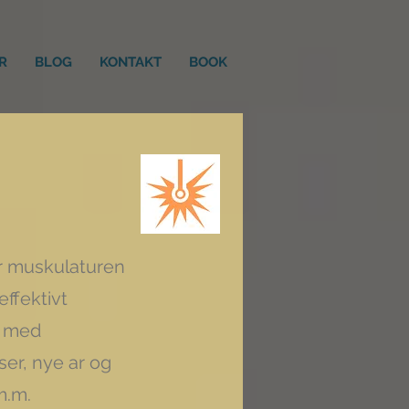
R
BLOG
KONTAKT
BOOK
ør muskulaturen
ffektivt
r med
er, nye ar og
 m.m.