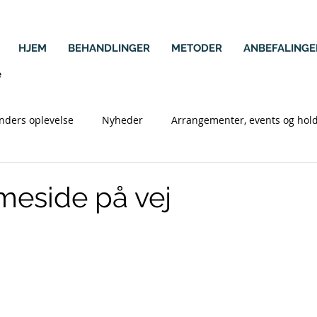
HJEM
BEHANDLINGER
METODER
ANBEFALINGE
nders oplevelse
Nyheder
Arrangementer, events og hol
Stress
Hjælp til selvhjælp
Børn
Bindevæv - Fas
eside på vej