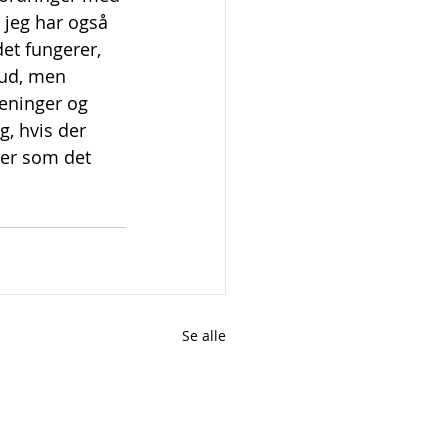
 jeg har også 
et fungerer, 
 ud, men 
meninger og 
g, hvis der 
ler som det 
Se alle